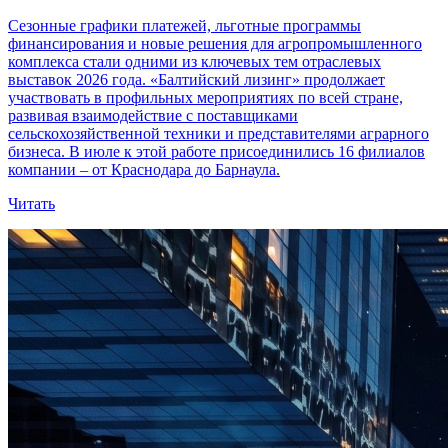
Сезонные графики платежей, льготные программы
финансирования и новые решения для агропромышленного
комплекса стали одними из ключевых тем отраслевых
выставок 2026 года. «Балтийский лизинг» продолжает
участвовать в профильных мероприятиях по всей стране,
развивая взаимодействие с поставщиками
сельскохозяйственной техники и представителями аграрного
бизнеса. В июле к этой работе присоединились 16 филиалов
компании – от Краснодара до Барнаула.
Читать