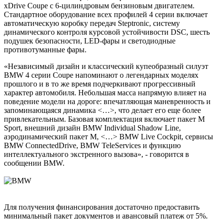
xDrive Coupe с 6-цилиндровым бензиновым двигателем.
Стандартное оборудование всех профилей 4 серии включает
автоматическую коробку передач Steptronic, систему
динамического контроля курсовой устойчивости DSC, шесть
подушек безопасности, LED-фары и светодиодные
противотуманные фары.
«Независимый дизайн и классический купеобразный силуэт
BMW 4 серии Coupe напоминают о легендарных моделях
прошлого и в то же время подчеркивают прогрессивный
характер автомобиля. Небольшая масса напрямую влияет на
поведение модели на дороге: впечатляющая маневренность и
запоминающаяся динамика <…>, что делает его еще более
привлекательным. Базовая комплектация включает пакет M
Sport, внешний дизайн BMW Individual Shadow Line,
аэродинамический пакет М, <…> BMW Live Cockpit, сервисы
BMW ConnectedDrive, BMW TeleServices и функцию
интеллектуального экстренного вызова», - говорится в
сообщении BMW.
Для получения финансирования достаточно предоставить
минимальный пакет документов и авансовый платеж от 5%.