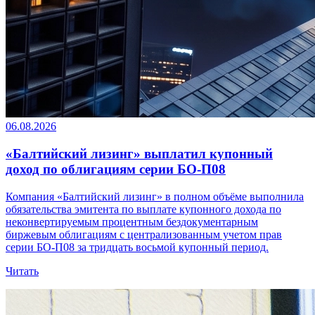
06.08.2026
«Балтийский лизинг» выплатил купонный
доход по облигациям серии БО-П08
Компания «Балтийский лизинг» в полном объёме выполнила
обязательства эмитента по выплате купонного дохода по
неконвертируемым процентным бездокументарным
биржевым облигациям с централизованным учетом прав
серии БО-П08 за тридцать восьмой купонный период.
Читать