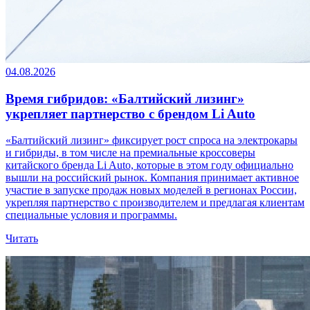
04.08.2026
Время гибридов: «Балтийский лизинг»
укрепляет партнерство с брендом Li Auto
«Балтийский лизинг» фиксирует рост спроса на электрокары
и гибриды, в том числе на премиальные кроссоверы
китайского бренда Li Auto, которые в этом году официально
вышли на российский рынок. Компания принимает активное
участие в запуске продаж новых моделей в регионах России,
укрепляя партнерство с производителем и предлагая клиентам
специальные условия и программы.
Читать