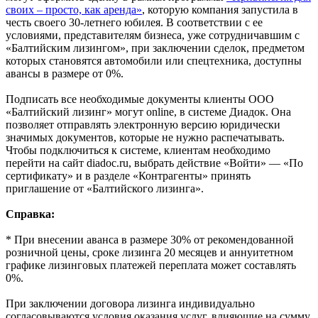
своих – просто, как аренда»
, которую компания запустила в
честь своего 30-летнего юбилея. В соответствии с ее
условиями, представителям бизнеса, уже сотрудничавшим с
«Балтийским лизингом», при заключении сделок, предметом
которых становятся автомобили или спецтехника, доступны
авансы в размере от 0%.
Подписать все необходимые документы клиенты ООО
«Балтийский лизинг» могут online, в системе Диадок. Она
позволяет отправлять электронную версию юридически
значимых документов, которые не нужно распечатывать.
Чтобы подключиться к системе, клиентам необходимо
перейти на сайт diadoc.ru, выбрать действие «Войти» — «По
сертификату» и в разделе «Контрагенты» принять
приглашение от «Балтийского лизинга».
Справка:
* При внесении аванса в размере 30% от рекомендованной
розничной цены, сроке лизинга 20 месяцев и аннуитетном
графике лизинговых платежей переплата может составлять
0%.
При заключении договора лизинга индивидуально
согласовываются условия оказания услуг, влияющие на сумму