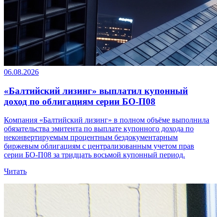
06.08.2026
«Балтийский лизинг» выплатил купонный
доход по облигациям серии БО-П08
Компания «Балтийский лизинг» в полном объёме выполнила
обязательства эмитента по выплате купонного дохода по
неконвертируемым процентным бездокументарным
биржевым облигациям с централизованным учетом прав
серии БО-П08 за тридцать восьмой купонный период.
Читать