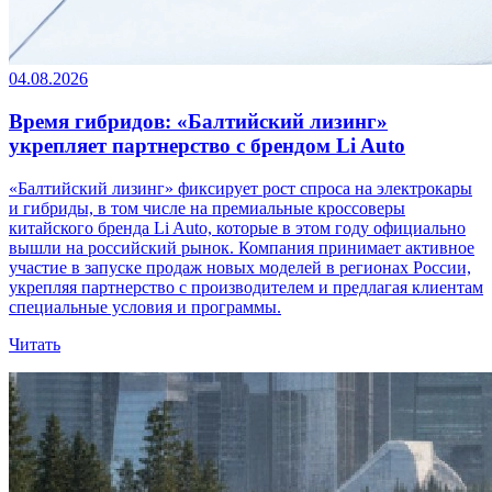
04.08.2026
Время гибридов: «Балтийский лизинг»
укрепляет партнерство с брендом Li Auto
«Балтийский лизинг» фиксирует рост спроса на электрокары
и гибриды, в том числе на премиальные кроссоверы
китайского бренда Li Auto, которые в этом году официально
вышли на российский рынок. Компания принимает активное
участие в запуске продаж новых моделей в регионах России,
укрепляя партнерство с производителем и предлагая клиентам
специальные условия и программы.
Читать