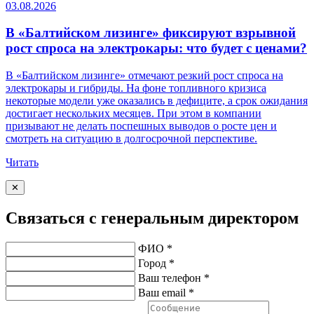
03.08.2026
В «Балтийском лизинге» фиксируют взрывной
рост спроса на электрокары: что будет с ценами?
В «Балтийском лизинге» отмечают резкий рост спроса на
электрокары и гибриды. На фоне топливного кризиса
некоторые модели уже оказались в дефиците, а срок ожидания
достигает нескольких месяцев. При этом в компании
призывают не делать поспешных выводов о росте цен и
смотреть на ситуацию в долгосрочной перспективе.
Читать
✕
Связаться с генеральным директором
ФИО *
Город *
Ваш телефон *
Ваш email *