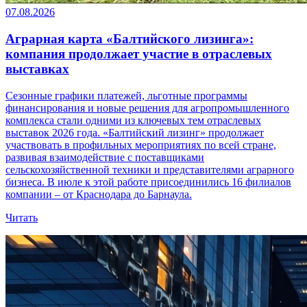
07.08.2026
Аграрная карта «Балтийского лизинга»:
компания продолжает участие в отраслевых
выставках
Сезонные графики платежей, льготные программы
финансирования и новые решения для агропромышленного
комплекса стали одними из ключевых тем отраслевых
выставок 2026 года. «Балтийский лизинг» продолжает
участвовать в профильных мероприятиях по всей стране,
развивая взаимодействие с поставщиками
сельскохозяйственной техники и представителями аграрного
бизнеса. В июле к этой работе присоединились 16 филиалов
компании – от Краснодара до Барнаула.
Читать