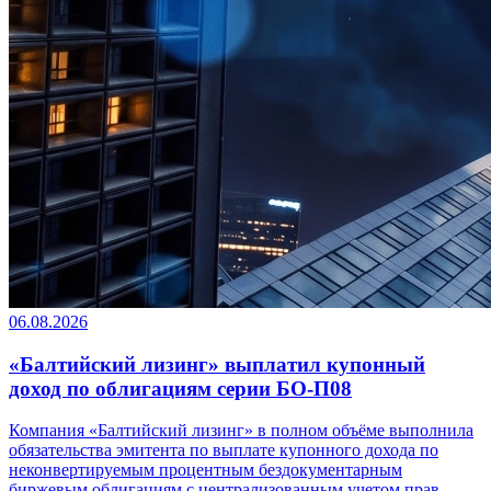
06.08.2026
«Балтийский лизинг» выплатил купонный
доход по облигациям серии БО-П08
Компания «Балтийский лизинг» в полном объёме выполнила
обязательства эмитента по выплате купонного дохода по
неконвертируемым процентным бездокументарным
биржевым облигациям с централизованным учетом прав