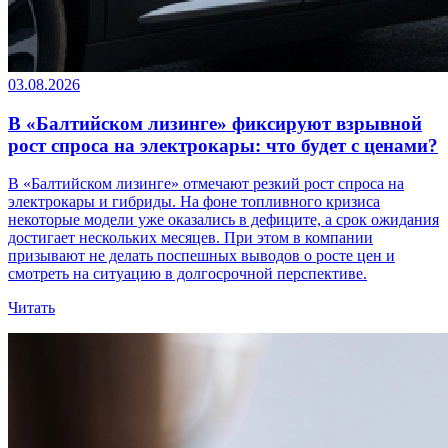
03.08.2026
В «Балтийском лизинге» фиксируют взрывной
рост спроса на электрокары: что будет с ценами?
В «Балтийском лизинге» отмечают резкий рост спроса на
электрокары и гибриды. На фоне топливного кризиса
некоторые модели уже оказались в дефиците, а срок ожидания
достигает нескольких месяцев. При этом в компании
призывают не делать поспешных выводов о росте цен и
смотреть на ситуацию в долгосрочной перспективе.
Читать