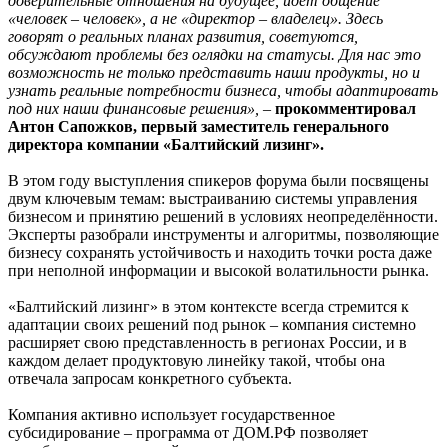
доверительные отношения на будущее, идёт общение
«человек – человек», а не «директор – владелец». Здесь
говорят о реальных планах развития, советуются,
обсуждают проблемы без оглядки на статусы. Для нас это
возможность не только представить наши продукты, но и
узнать реальные потребности бизнеса, чтобы адаптировать
под них наши финансовые решения»,
–
прокомментировал
Антон Сапожков, первый заместитель генерального
директора компании «Балтийский лизинг».
В этом году выступления спикеров форума были посвящены
двум ключевым темам: выстраиванию системы управления
бизнесом и принятию решений в условиях неопределённости.
Эксперты разобрали инструменты и алгоритмы, позволяющие
бизнесу сохранять устойчивость и находить точки роста даже
при неполной информации и высокой волатильности рынка.
«Балтийский лизинг» в этом контексте всегда стремится к
адаптации своих решений под рынок – компания системно
расширяет свою представленность в регионах России, и в
каждом делает продуктовую линейку такой, чтобы она
отвечала запросам конкретного субъекта.
Компания активно использует государственное
субсидирование – программа от ДОМ.РФ позволяет