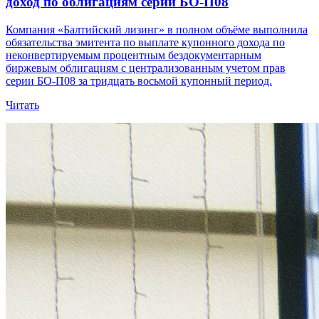
доход по облигациям серии БО-П08
Компания «Балтийский лизинг» в полном объёме выполнила
обязательства эмитента по выплате купонного дохода по
неконвертируемым процентным бездокументарным
биржевым облигациям с централизованным учетом прав
серии БО-П08 за тридцать восьмой купонный период.
Читать