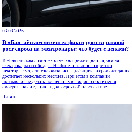
03.08.2026
В «Балтийском лизинге» фиксируют взрывной
рост спроса на электрокары: что будет с ценами?
В «Балтийском лизинге» отмечают резкий рост спроса на
электрокары и гибриды. На фоне топливного кризиса
некоторые модели уже оказались в дефиците, а срок ожидания
достигает нескольких месяцев. При этом в компании
призывают не делать поспешных выводов о росте цен и
смотреть на ситуацию в долгосрочной перспективе.
Читать