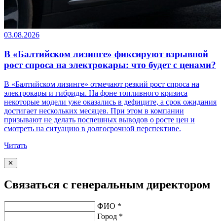
03.08.2026
В «Балтийском лизинге» фиксируют взрывной
рост спроса на электрокары: что будет с ценами?
В «Балтийском лизинге» отмечают резкий рост спроса на
электрокары и гибриды. На фоне топливного кризиса
некоторые модели уже оказались в дефиците, а срок ожидания
достигает нескольких месяцев. При этом в компании
призывают не делать поспешных выводов о росте цен и
смотреть на ситуацию в долгосрочной перспективе.
Читать
✕
Связаться с генеральным директором
ФИО *
Город *