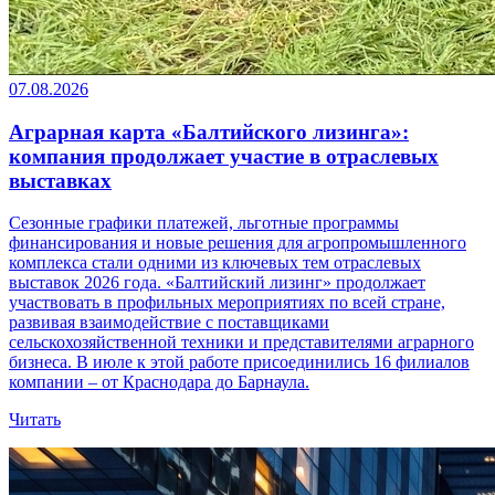
07.08.2026
Аграрная карта «Балтийского лизинга»:
компания продолжает участие в отраслевых
выставках
Сезонные графики платежей, льготные программы
финансирования и новые решения для агропромышленного
комплекса стали одними из ключевых тем отраслевых
выставок 2026 года. «Балтийский лизинг» продолжает
участвовать в профильных мероприятиях по всей стране,
развивая взаимодействие с поставщиками
сельскохозяйственной техники и представителями аграрного
бизнеса. В июле к этой работе присоединились 16 филиалов
компании – от Краснодара до Барнаула.
Читать