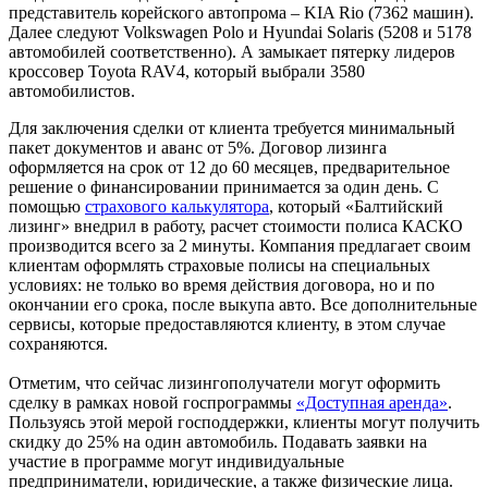
представитель корейского автопрома – KIA Rio (7362 машин).
Далее следуют Volkswagen Polo и Hyundai Solaris (5208 и 5178
автомобилей соответственно). А замыкает пятерку лидеров
кроссовер Toyota RAV4, который выбрали 3580
автомобилистов.
Для заключения сделки от клиента требуется минимальный
пакет документов и аванс от 5%. Договор лизинга
оформляется на срок от 12 до 60 месяцев, предварительное
решение о финансировании принимается за один день. С
помощью
страхового калькулятора
, который «Балтийский
лизинг» внедрил в работу, расчет стоимости полиса КАСКО
производится всего за 2 минуты. Компания предлагает своим
клиентам оформлять страховые полисы на специальных
условиях: не только во время действия договора, но и по
окончании его срока, после выкупа авто. Все дополнительные
сервисы, которые предоставляются клиенту, в этом случае
сохраняются.
Отметим, что сейчас лизингополучатели могут оформить
сделку в рамках новой госпрограммы
«Доступная аренда»
.
Пользуясь этой мерой господдержки, клиенты могут получить
скидку до 25% на один автомобиль. Подавать заявки на
участие в программе могут индивидуальные
предприниматели, юридические, а также физические лица.