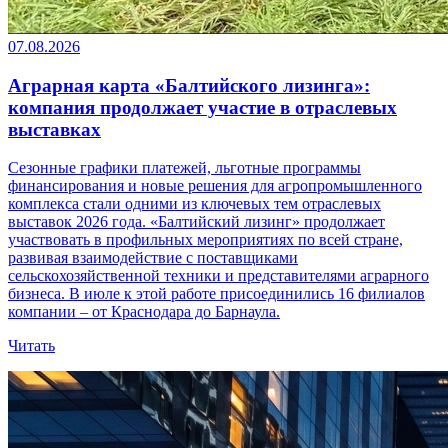
07.08.2026
Аграрная карта «Балтийского лизинга»:
компания продолжает участие в отраслевых
выставках
Сезонные графики платежей, льготные программы
финансирования и новые решения для агропромышленного
комплекса стали одними из ключевых тем отраслевых
выставок 2026 года. «Балтийский лизинг» продолжает
участвовать в профильных мероприятиях по всей стране,
развивая взаимодействие с поставщиками
сельскохозяйственной техники и представителями аграрного
бизнеса. В июле к этой работе присоединились 16 филиалов
компании – от Краснодара до Барнаула.
Читать