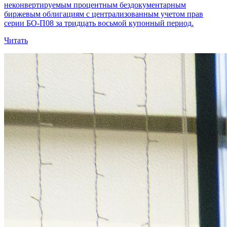
неконвертируемым процентным бездокументарным
биржевым облигациям с централизованным учетом прав
серии БО-П08 за тридцать восьмой купонный период.
Читать