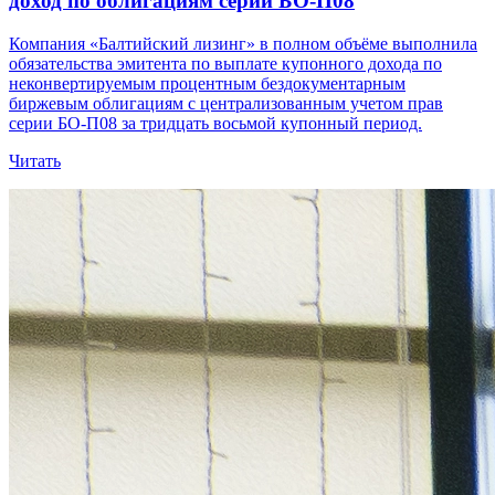
доход по облигациям серии БО-П08
Компания «Балтийский лизинг» в полном объёме выполнила
обязательства эмитента по выплате купонного дохода по
неконвертируемым процентным бездокументарным
биржевым облигациям с централизованным учетом прав
серии БО-П08 за тридцать восьмой купонный период.
Читать