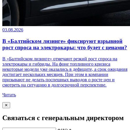
03.08.2026
В «Балтийском лизинге» фиксируют взрывной
рост спроса на электрокары: что будет с ценами?
В «Балтийском лизинге» отмечают резкий рост спроса на
электрокары и гибриды. На фоне топливного кризиса
некоторые модели уже оказались в дефиците, а срок ожидания
достигает нескольких месяцев. При этом в компании
призывают не делать поспешных выводов о росте цен и
смотреть на ситуацию в долгосрочной перспективе.
Читать
✕
Связаться с генеральным директором