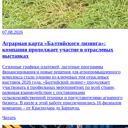
07.08.2026
Аграрная карта «Балтийского лизинга»:
компания продолжает участие в отраслевых
выставках
Сезонные графики платежей, льготные программы
финансирования и новые решения для агропромышленного
комплекса стали одними из ключевых тем отраслевых
выставок 2026 года. «Балтийский лизинг» продолжает
участвовать в профильных мероприятиях по всей стране,
развивая взаимодействие с поставщиками
сельскохозяйственной техники и представителями аграрного
бизнеса. В июле к этой работе присоединились 16 филиалов
компании – от Краснодара до Барнаула.
Читать