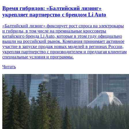
Время гибридов: «Балтийский лизинг»
укрепляет партнерство с брендом Li Auto
«Балтийский лизинг» фиксирует рост спроса на электрокары
и гибриды, в том числе на премиальные кроссоверы
китайского бренда Li Auto, которые в этом году официально
вышли на российский рынок. Компания принимает активное
участие в запуске продаж новых моделей в регионах России,
укрепляя партнерство с производителем и предлагая клиентам
специальные условия и программы.
Читать