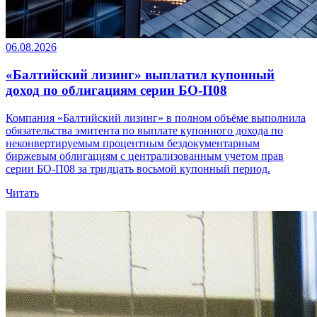
06.08.2026
«Балтийский лизинг» выплатил купонный
доход по облигациям серии БО-П08
Компания «Балтийский лизинг» в полном объёме выполнила
обязательства эмитента по выплате купонного дохода по
неконвертируемым процентным бездокументарным
биржевым облигациям с централизованным учетом прав
серии БО-П08 за тридцать восьмой купонный период.
Читать