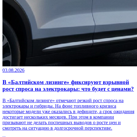
03.08.2026
В «Балтийском лизинге» фиксируют взрывной
рост спроса на электрокары: что будет с ценами?
В «Балтийском лизинге» отмечают резкий рост спроса на
электрокары и гибриды. На фоне топливного кризиса
некоторые модели уже оказались в дефиците, а срок ожидания
достигает нескольких месяцев. При этом в компании
призывают не делать поспешных выводов о росте цен и
смотреть на ситуацию в долгосрочной перспективе.