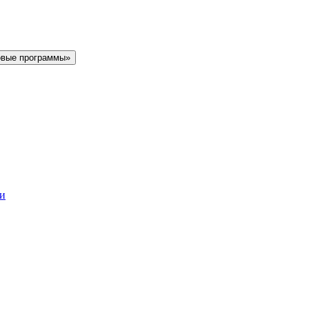
овые программы»
ки