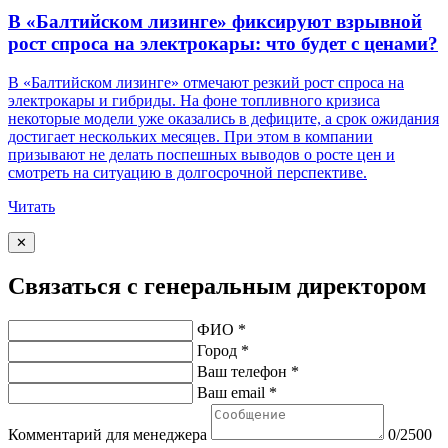
В «Балтийском лизинге» фиксируют взрывной
рост спроса на электрокары: что будет с ценами?
В «Балтийском лизинге» отмечают резкий рост спроса на
электрокары и гибриды. На фоне топливного кризиса
некоторые модели уже оказались в дефиците, а срок ожидания
достигает нескольких месяцев. При этом в компании
призывают не делать поспешных выводов о росте цен и
смотреть на ситуацию в долгосрочной перспективе.
Читать
✕
Связаться с генеральным директором
ФИО *
Город *
Ваш телефон *
Ваш email *
Комментарий для менеджера
0/2500