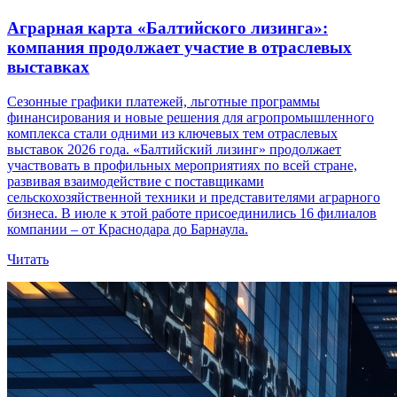
Аграрная карта «Балтийского лизинга»:
компания продолжает участие в отраслевых
выставках
Сезонные графики платежей, льготные программы
финансирования и новые решения для агропромышленного
комплекса стали одними из ключевых тем отраслевых
выставок 2026 года. «Балтийский лизинг» продолжает
участвовать в профильных мероприятиях по всей стране,
развивая взаимодействие с поставщиками
сельскохозяйственной техники и представителями аграрного
бизнеса. В июле к этой работе присоединились 16 филиалов
компании – от Краснодара до Барнаула.
Читать