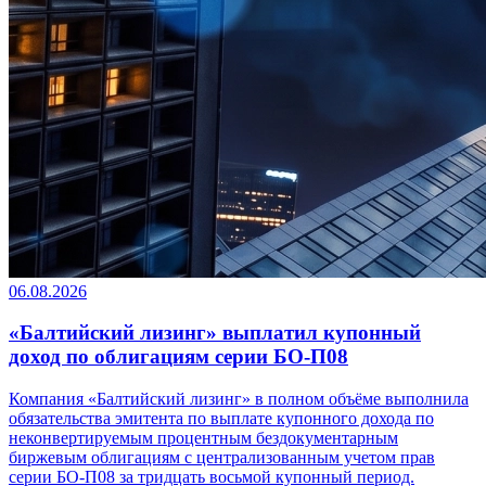
06.08.2026
«Балтийский лизинг» выплатил купонный
доход по облигациям серии БО-П08
Компания «Балтийский лизинг» в полном объёме выполнила
обязательства эмитента по выплате купонного дохода по
неконвертируемым процентным бездокументарным
биржевым облигациям с централизованным учетом прав
серии БО-П08 за тридцать восьмой купонный период.