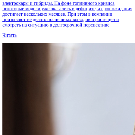
электрокары и гибриды. На фоне топливного кризиса
некоторые модели уже оказались в дефиците, а срок ожидания
достигает нескольких месяцев. При этом в компании
призывают не делать поспешных выводов о росте цен и
смотреть на ситуацию в долгосрочной перспективе.
Читать