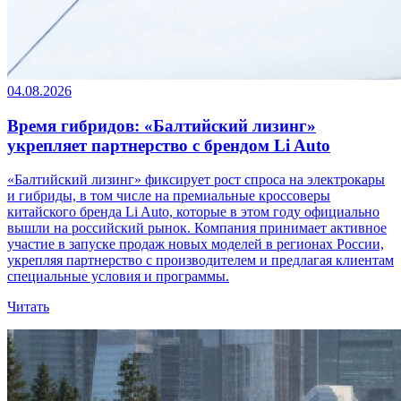
04.08.2026
Время гибридов: «Балтийский лизинг»
укрепляет партнерство с брендом Li Auto
«Балтийский лизинг» фиксирует рост спроса на электрокары
и гибриды, в том числе на премиальные кроссоверы
китайского бренда Li Auto, которые в этом году официально
вышли на российский рынок. Компания принимает активное
участие в запуске продаж новых моделей в регионах России,
укрепляя партнерство с производителем и предлагая клиентам
специальные условия и программы.
Читать