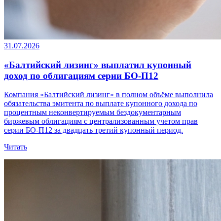
31.07.2026
«Балтийский лизинг» выплатил купонный
доход по облигациям серии БО-П12
Компания «Балтийский лизинг» в полном объёме выполнила
обязательства эмитента по выплате купонного дохода по
процентным неконвертируемым бездокументарным
биржевым облигациям с централизованным учетом прав
серии БО-П12 за двадцать третий купонный период.
Читать