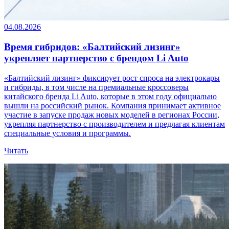
04.08.2026
Время гибридов: «Балтийский лизинг»
укрепляет партнерство с брендом Li Auto
«Балтийский лизинг» фиксирует рост спроса на электрокары
и гибриды, в том числе на премиальные кроссоверы
китайского бренда Li Auto, которые в этом году официально
вышли на российский рынок. Компания принимает активное
участие в запуске продаж новых моделей в регионах России,
укрепляя партнерство с производителем и предлагая клиентам
специальные условия и программы.
Читать