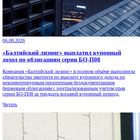
06.08.2026
«Балтийский лизинг» выплатил купонный
доход по облигациям серии БО-П08
Компания «Балтийский лизинг» в полном объёме выполнила
обязательства эмитента по выплате купонного дохода по
неконвертируемым процентным бездокументарным
биржевым облигациям с централизованным учетом прав
серии БО-П08 за тридцать восьмой купонный период.
Читать