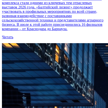
комплекса стали одними из ключевых тем отраслевых
выставок 2026 года. «Балтийский лизинг» продолжает
участвовать в профильных мероприятиях по всей стране,
развивая взаимодействие с поставщиками
сельскохозяйственной техники и представителями аграрного
бизнеса. В июле к этой работе присоединились 16 филиалов
компании – от Краснодара до Барнаула.
Читать