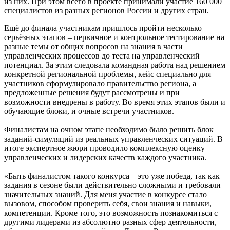
из них. При этом всего в проекте принимали участие 160 000
специалистов из разных регионов России и других стран.
Ещё до финала участникам пришлось пройти несколько
серьёзных этапов – первичное и контрольное тестирование на
разные темы от общих вопросов на знания в части
управленческих процессов до теста на управленческий
потенциал. За этим следовала командная работа над решением
конкретной региональной проблемы, кейс специально для
участников сформулировало правительство региона, а
предложенные решения будут рассмотрены и при
возможности внедрены в работу. Во время этих этапов были и
обучающие блоки, и очные встречи участников.
Финалистам на очном этапе необходимо было решить блок
заданий-симуляций из реальных управленческих ситуаций. В
итоге экспертное жюри проводило комплексную оценку
управленческих и лидерских качеств каждого участника.
«Быть финалистом такого конкурса – это уже победа, так как
задания в сезоне были действительно сложными и требовали
значительных знаний. Для меня участие в конкурсе стало
вызовом, способом проверить себя, свои знания и навыки,
компетенции. Кроме того, это возможность познакомиться с
другими лидерами из абсолютно разных сфер деятельности,