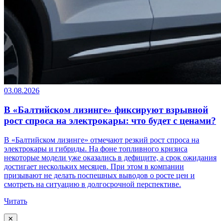
03.08.2026
В «Балтийском лизинге» фиксируют взрывной
рост спроса на электрокары: что будет с ценами?
В «Балтийском лизинге» отмечают резкий рост спроса на
электрокары и гибриды. На фоне топливного кризиса
некоторые модели уже оказались в дефиците, а срок ожидания
достигает нескольких месяцев. При этом в компании
призывают не делать поспешных выводов о росте цен и
смотреть на ситуацию в долгосрочной перспективе.
Читать
✕