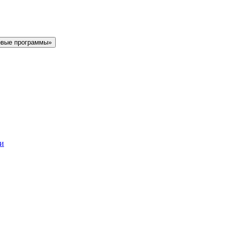
овые программы»
ки