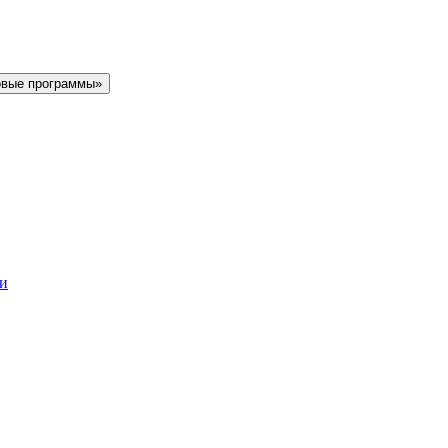
овые программы»
ки