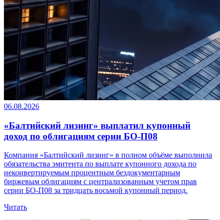
06.08.2026
«Балтийский лизинг» выплатил купонный
доход по облигациям серии БО-П08
Компания «Балтийский лизинг» в полном объёме выполнила
обязательства эмитента по выплате купонного дохода по
неконвертируемым процентным бездокументарным
биржевым облигациям с централизованным учетом прав
серии БО-П08 за тридцать восьмой купонный период.
Читать