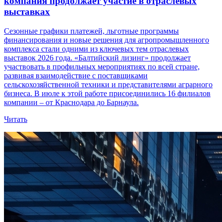
компания продолжает участие в отраслевых
выставках
Сезонные графики платежей, льготные программы
финансирования и новые решения для агропромышленного
комплекса стали одними из ключевых тем отраслевых
выставок 2026 года. «Балтийский лизинг» продолжает
участвовать в профильных мероприятиях по всей стране,
развивая взаимодействие с поставщиками
сельскохозяйственной техники и представителями аграрного
бизнеса. В июле к этой работе присоединились 16 филиалов
компании – от Краснодара до Барнаула.
Читать