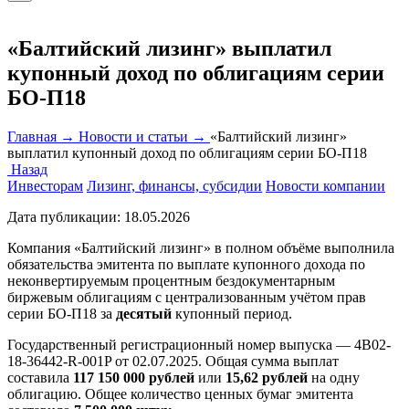
«Балтийский лизинг» выплатил
купонный доход по облигациям серии
БО-П18
Главная →
Новости и статьи →
«Балтийский лизинг»
выплатил купонный доход по облигациям серии БО-П18
Назад
Инвесторам
Лизинг, финансы, субсидии
Новости компании
Дата публикации:
18.05.2026
Компания «Балтийский лизинг» в полном объёме выполнила
обязательства эмитента по выплате купонного дохода по
неконвертируемым процентным бездокументарным
биржевым облигациям с централизованным учётом прав
серии БО-П18 за
десятый
купонный период.
Государственный регистрационный номер выпуска — 4B02-
18-36442-R-001P от 02.07.2025. Общая сумма выплат
составила
117 150 000
рублей
или
15,62 рублей
на одну
облигацию. Общее количество ценных бумаг эмитента