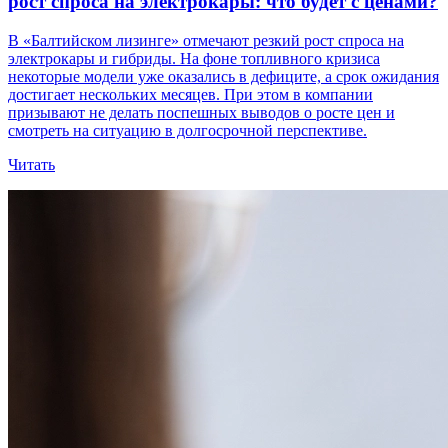
рост спроса на электрокары: что будет с ценами?
В «Балтийском лизинге» отмечают резкий рост спроса на
электрокары и гибриды. На фоне топливного кризиса
некоторые модели уже оказались в дефиците, а срок ожидания
достигает нескольких месяцев. При этом в компании
призывают не делать поспешных выводов о росте цен и
смотреть на ситуацию в долгосрочной перспективе.
Читать