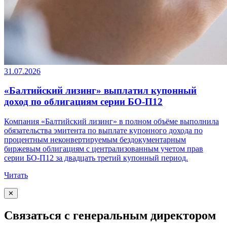
31.07.2026
«Балтийский лизинг» выплатил купонный
доход по облигациям серии БО-П12
Компания «Балтийский лизинг» в полном объёме выполнила
обязательства эмитента по выплате купонного дохода по
процентным неконвертируемым бездокументарным
биржевым облигациям с централизованным учетом прав
серии БО-П12 за двадцать третий купонный период.
Читать
✕
Связаться с генеральным директором