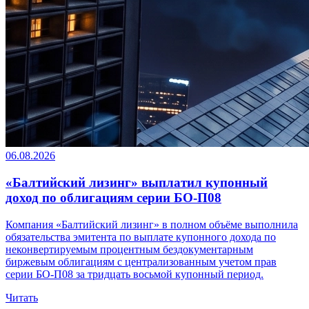
06.08.2026
«Балтийский лизинг» выплатил купонный
доход по облигациям серии БО-П08
Компания «Балтийский лизинг» в полном объёме выполнила
обязательства эмитента по выплате купонного дохода по
неконвертируемым процентным бездокументарным
биржевым облигациям с централизованным учетом прав
серии БО-П08 за тридцать восьмой купонный период.
Читать