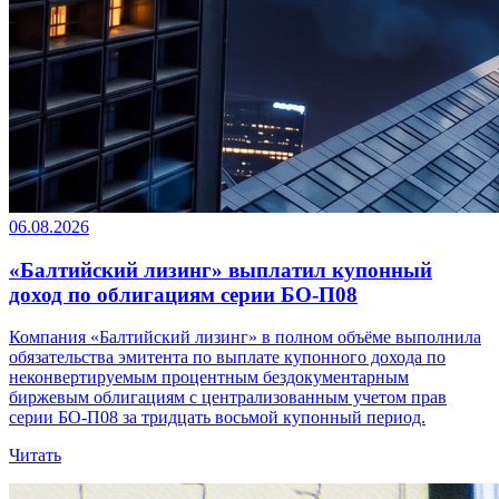
06.08.2026
«Балтийский лизинг» выплатил купонный
доход по облигациям серии БО-П08
Компания «Балтийский лизинг» в полном объёме выполнила
обязательства эмитента по выплате купонного дохода по
неконвертируемым процентным бездокументарным
биржевым облигациям с централизованным учетом прав
серии БО-П08 за тридцать восьмой купонный период.
Читать