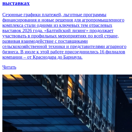
выставках
Сезонные графики платежей, льготные программы
финансирования и новые решения для агропромышленного
комплекса стали одними из ключевых тем отраслевых
выставок 2026 года. «Балтийский лизинг» продолжает
участвовать в профильных мероприятиях по всей стране,
развивая взаимодействие с поставщиками
сельскохозяйственной техники и представителями аграрного
бизнеса. В июле к этой работе присоединились 16 филиалов
компании – от Краснодара до Барнаула.
Читать