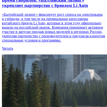
Время гибридов: «Балтийский лизинг»
укрепляет партнерство с брендом Li Auto
«Балтийский лизинг» фиксирует рост спроса на электрокары
и гибриды, в том числе на премиальные кроссоверы
китайского бренда Li Auto, которые в этом году официально
вышли на российский рынок. Компания принимает активное
участие в запуске продаж новых моделей в регионах России,
укрепляя партнерство с производителем и предлагая клиентам
специальные условия и программы.
Читать