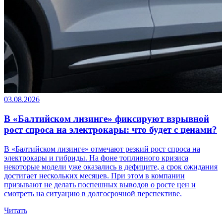
03.08.2026
В «Балтийском лизинге» фиксируют взрывной
рост спроса на электрокары: что будет с ценами?
В «Балтийском лизинге» отмечают резкий рост спроса на
электрокары и гибриды. На фоне топливного кризиса
некоторые модели уже оказались в дефиците, а срок ожидания
достигает нескольких месяцев. При этом в компании
призывают не делать поспешных выводов о росте цен и
смотреть на ситуацию в долгосрочной перспективе.
Читать