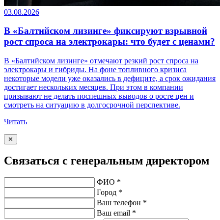
03.08.2026
В «Балтийском лизинге» фиксируют взрывной
рост спроса на электрокары: что будет с ценами?
В «Балтийском лизинге» отмечают резкий рост спроса на
электрокары и гибриды. На фоне топливного кризиса
некоторые модели уже оказались в дефиците, а срок ожидания
достигает нескольких месяцев. При этом в компании
призывают не делать поспешных выводов о росте цен и
смотреть на ситуацию в долгосрочной перспективе.
Читать
✕
Связаться с генеральным директором
ФИО *
Город *
Ваш телефон *
Ваш email *