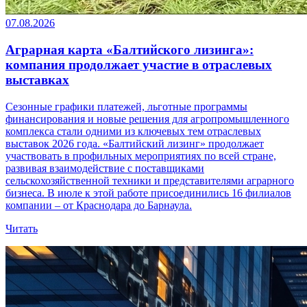
07.08.2026
Аграрная карта «Балтийского лизинга»:
компания продолжает участие в отраслевых
выставках
Сезонные графики платежей, льготные программы
финансирования и новые решения для агропромышленного
комплекса стали одними из ключевых тем отраслевых
выставок 2026 года. «Балтийский лизинг» продолжает
участвовать в профильных мероприятиях по всей стране,
развивая взаимодействие с поставщиками
сельскохозяйственной техники и представителями аграрного
бизнеса. В июле к этой работе присоединились 16 филиалов
компании – от Краснодара до Барнаула.
Читать