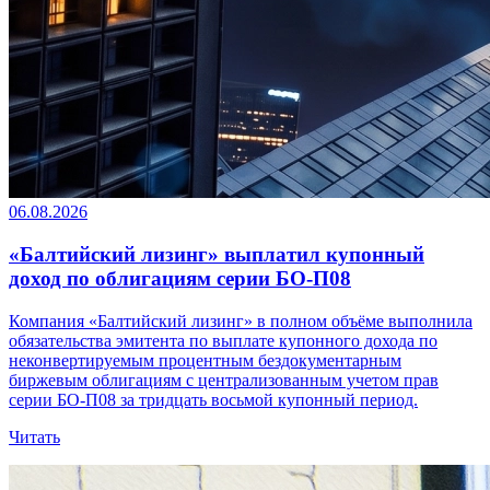
06.08.2026
«Балтийский лизинг» выплатил купонный
доход по облигациям серии БО-П08
Компания «Балтийский лизинг» в полном объёме выполнила
обязательства эмитента по выплате купонного дохода по
неконвертируемым процентным бездокументарным
биржевым облигациям с централизованным учетом прав
серии БО-П08 за тридцать восьмой купонный период.
Читать