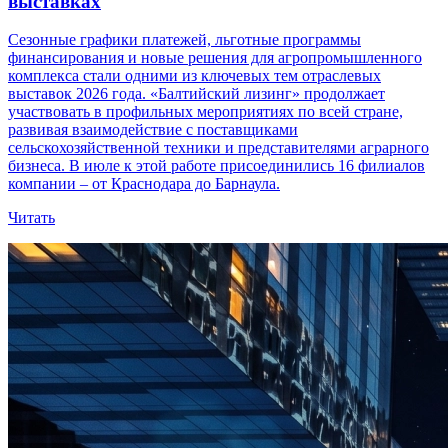
выставках
Сезонные графики платежей, льготные программы
финансирования и новые решения для агропромышленного
комплекса стали одними из ключевых тем отраслевых
выставок 2026 года. «Балтийский лизинг» продолжает
участвовать в профильных мероприятиях по всей стране,
развивая взаимодействие с поставщиками
сельскохозяйственной техники и представителями аграрного
бизнеса. В июле к этой работе присоединились 16 филиалов
компании – от Краснодара до Барнаула.
Читать