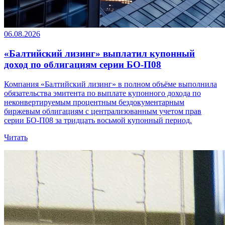
06.08.2026
«Балтийский лизинг» выплатил купонный
доход по облигациям серии БО-П08
Компания «Балтийский лизинг» в полном объёме выполнила
обязательства эмитента по выплате купонного дохода по
неконвертируемым процентным бездокументарным
биржевым облигациям с централизованным учетом прав
серии БО-П08 за тридцать восьмой купонный период.
Читать