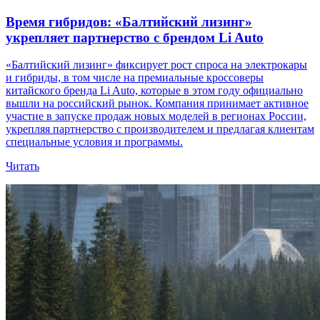
Время гибридов: «Балтийский лизинг»
укрепляет партнерство с брендом Li Auto
«Балтийский лизинг» фиксирует рост спроса на электрокары
и гибриды, в том числе на премиальные кроссоверы
китайского бренда Li Auto, которые в этом году официально
вышли на российский рынок. Компания принимает активное
участие в запуске продаж новых моделей в регионах России,
укрепляя партнерство с производителем и предлагая клиентам
специальные условия и программы.
Читать