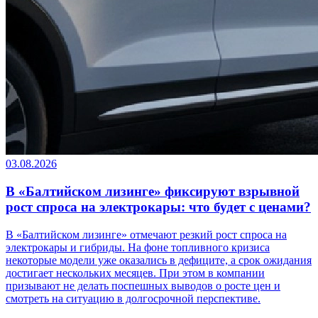
03.08.2026
В «Балтийском лизинге» фиксируют взрывной
рост спроса на электрокары: что будет с ценами?
В «Балтийском лизинге» отмечают резкий рост спроса на
электрокары и гибриды. На фоне топливного кризиса
некоторые модели уже оказались в дефиците, а срок ожидания
достигает нескольких месяцев. При этом в компании
призывают не делать поспешных выводов о росте цен и
смотреть на ситуацию в долгосрочной перспективе.