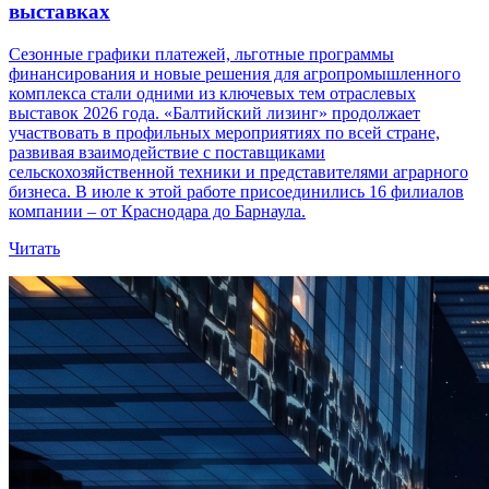
выставках
Сезонные графики платежей, льготные программы
финансирования и новые решения для агропромышленного
комплекса стали одними из ключевых тем отраслевых
выставок 2026 года. «Балтийский лизинг» продолжает
участвовать в профильных мероприятиях по всей стране,
развивая взаимодействие с поставщиками
сельскохозяйственной техники и представителями аграрного
бизнеса. В июле к этой работе присоединились 16 филиалов
компании – от Краснодара до Барнаула.
Читать