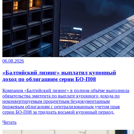
06.08.2026
«Балтийский лизинг» выплатил купонный
доход по облигациям серии БО-П08
Компания «Балтийский лизинг» в полном объёме выполнила
обязательства эмитента по выплате купонного дохода по
неконвертируемым процентным бездокументарным
биржевым облигациям с централизованным учетом прав
серии БО-П08 за тридцать восьмой купонный период.
Читать