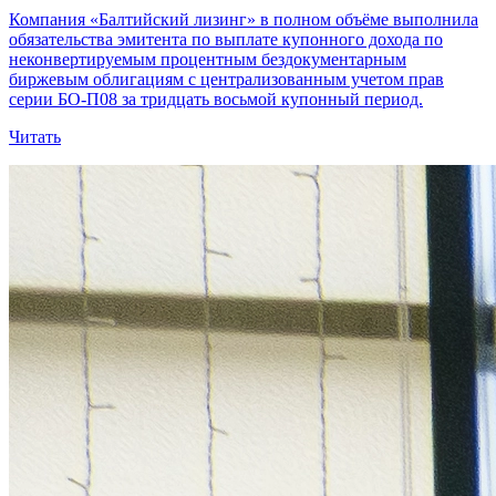
Компания «Балтийский лизинг» в полном объёме выполнила
обязательства эмитента по выплате купонного дохода по
неконвертируемым процентным бездокументарным
биржевым облигациям с централизованным учетом прав
серии БО-П08 за тридцать восьмой купонный период.
Читать