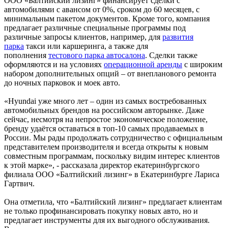
ООО «Балтийский лизинг» финансирует сделки с
автомобилями с авансом от 0%, сроком до 60 месяцев, с
минимальным пакетом документов. Кроме того, компания
предлагает различные специальные программы под
различные запросы клиентов, например, для
развития
парка
такси или каршеринга, а также для
пополнения
тестового парка автосалона
. Сделки также
оформляются и на условиях
операционной аренды
с широким
набором дополнительных опций – от внепланового ремонта
до ночных парковок и моек авто.
«Hyundai уже много лет – один из самых востребованных
автомобильных брендов на российском авторынке. Даже
сейчас, несмотря на непростое экономическое положение,
бренду удаётся оставаться в топ-10 самых продаваемых в
России. Мы рады продолжать сотрудничество с официальным
представителем производителя и всегда открыты к новым
совместным программам, поскольку видим интерес клиентов
к этой марке», - рассказала директор екатеринбургского
филиала ООО «Балтийский лизинг» в Екатеринбурге Лариса
Гартвич.
Она отметила, что «Балтийский лизинг» предлагает клиентам
не только профинансировать покупку новых авто, но и
предлагает инструменты для их выгодного обслуживания.