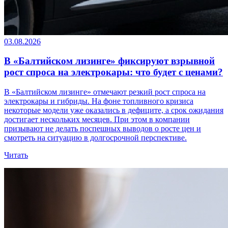
03.08.2026
В «Балтийском лизинге» фиксируют взрывной
рост спроса на электрокары: что будет с ценами?
В «Балтийском лизинге» отмечают резкий рост спроса на
электрокары и гибриды. На фоне топливного кризиса
некоторые модели уже оказались в дефиците, а срок ожидания
достигает нескольких месяцев. При этом в компании
призывают не делать поспешных выводов о росте цен и
смотреть на ситуацию в долгосрочной перспективе.
Читать