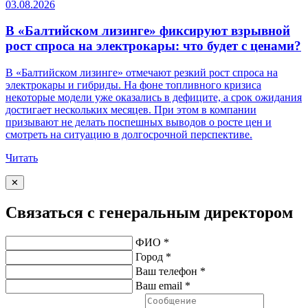
03.08.2026
В «Балтийском лизинге» фиксируют взрывной
рост спроса на электрокары: что будет с ценами?
В «Балтийском лизинге» отмечают резкий рост спроса на
электрокары и гибриды. На фоне топливного кризиса
некоторые модели уже оказались в дефиците, а срок ожидания
достигает нескольких месяцев. При этом в компании
призывают не делать поспешных выводов о росте цен и
смотреть на ситуацию в долгосрочной перспективе.
Читать
✕
Связаться с генеральным директором
ФИО *
Город *
Ваш телефон *
Ваш email *