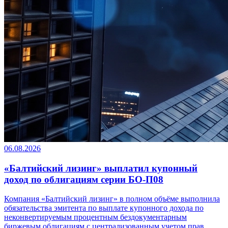
06.08.2026
«Балтийский лизинг» выплатил купонный
доход по облигациям серии БО-П08
Компания «Балтийский лизинг» в полном объёме выполнила
обязательства эмитента по выплате купонного дохода по
неконвертируемым процентным бездокументарным
биржевым облигациям с централизованным учетом прав