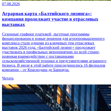
07.08.2026
Аграрная карта «Балтийского лизинга»:
компания продолжает участие в отраслевых
выставках
Сезонные графики платежей, льготные программы
финансирования и новые решения для агропромышленного
комплекса стали одними из ключевых тем отраслевых
выставок 2026 года. «Балтийский лизинг» продолжает
участвовать в профильных мероприятиях по всей стране,
развивая взаимодействие с поставщиками
сельскохозяйственной техники и представителями аграрного
бизнеса. В июле к этой работе присоединились 16 филиалов
компании – от Краснодара до Барнаула.
Читать