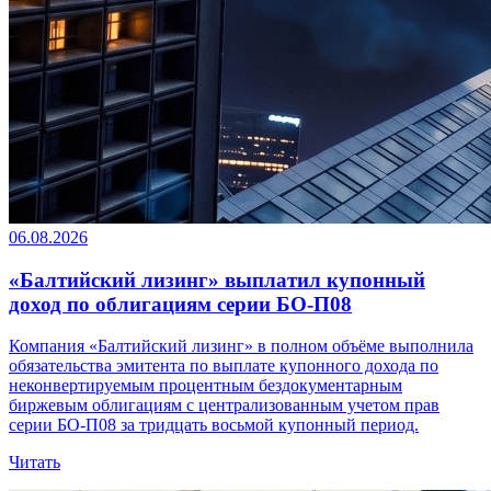
06.08.2026
«Балтийский лизинг» выплатил купонный
доход по облигациям серии БО-П08
Компания «Балтийский лизинг» в полном объёме выполнила
обязательства эмитента по выплате купонного дохода по
неконвертируемым процентным бездокументарным
биржевым облигациям с централизованным учетом прав
серии БО-П08 за тридцать восьмой купонный период.
Читать