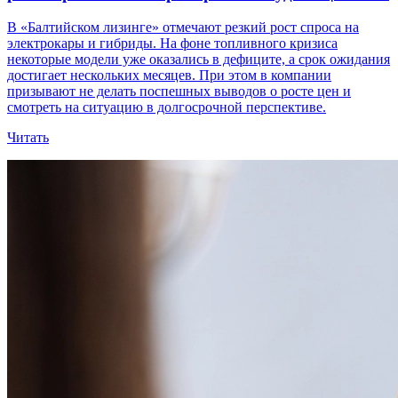
В «Балтийском лизинге» отмечают резкий рост спроса на
электрокары и гибриды. На фоне топливного кризиса
некоторые модели уже оказались в дефиците, а срок ожидания
достигает нескольких месяцев. При этом в компании
призывают не делать поспешных выводов о росте цен и
смотреть на ситуацию в долгосрочной перспективе.
Читать