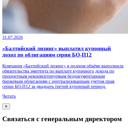
31.07.2026
«Балтийский лизинг» выплатил купонный
доход по облигациям серии БО-П12
Компания «Балтийский лизинг» в полном объёме выполнила
обязательства эмитента по выплате купонного дохода по
процентным неконвертируемым бездокументарным
биржевым облигациям с централизованным учетом прав
серии БО-П12 за двадцать третий купонный период.
Читать
✕
Связаться с генеральным директором