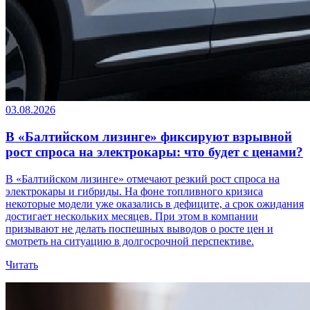
03.08.2026
В «Балтийском лизинге» фиксируют взрывной
рост спроса на электрокары: что будет с ценами?
В «Балтийском лизинге» отмечают резкий рост спроса на
электрокары и гибриды. На фоне топливного кризиса
некоторые модели уже оказались в дефиците, а срок ожидания
достигает нескольких месяцев. При этом в компании
призывают не делать поспешных выводов о росте цен и
смотреть на ситуацию в долгосрочной перспективе.
Читать