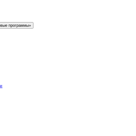
овые программы»
ки