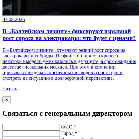
03.08.2026
В «Балтийском лизинге» фиксируют взрывной
рост спроса на электрокары: что будет с ценами?
В «Балтийском лизинге» отмечают резкий рост спроса на
электрокары и гибриды. На фоне топливного кризиса
некоторые модели уже оказались в дефиците, а срок ожидания
достигает нескольких месяцев. При этом в компании
призывают не делать поспешных выводов о росте цен и
смотреть на ситуацию в долгосрочной перспективе.
Читать
✕
Связаться с генеральным директором
ФИО *
Город *