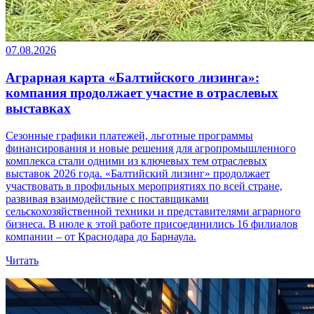
07.08.2026
Аграрная карта «Балтийского лизинга»:
компания продолжает участие в отраслевых
выставках
Сезонные графики платежей, льготные программы
финансирования и новые решения для агропромышленного
комплекса стали одними из ключевых тем отраслевых
выставок 2026 года. «Балтийский лизинг» продолжает
участвовать в профильных мероприятиях по всей стране,
развивая взаимодействие с поставщиками
сельскохозяйственной техники и представителями аграрного
бизнеса. В июле к этой работе присоединились 16 филиалов
компании – от Краснодара до Барнаула.
Читать