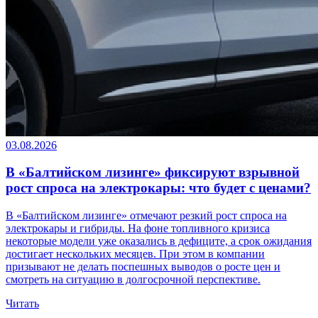
03.08.2026
В «Балтийском лизинге» фиксируют взрывной
рост спроса на электрокары: что будет с ценами?
В «Балтийском лизинге» отмечают резкий рост спроса на
электрокары и гибриды. На фоне топливного кризиса
некоторые модели уже оказались в дефиците, а срок ожидания
достигает нескольких месяцев. При этом в компании
призывают не делать поспешных выводов о росте цен и
смотреть на ситуацию в долгосрочной перспективе.
Читать