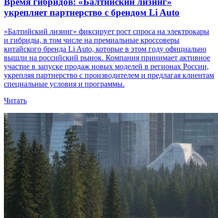
Время гибридов: «Балтийский лизинг»
укрепляет партнерство с брендом Li Auto
«Балтийский лизинг» фиксирует рост спроса на электрокары
и гибриды, в том числе на премиальные кроссоверы
китайского бренда Li Auto, которые в этом году официально
вышли на российский рынок. Компания принимает активное
участие в запуске продаж новых моделей в регионах России,
укрепляя партнерство с производителем и предлагая клиентам
специальные условия и программы.
Читать