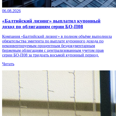
06.08.2026
«Балтийский лизинг» выплатил купонный
доход по облигациям серии БО-П08
Компания «Балтийский лизинг» в полном объёме выполнила
обязательства эмитента по выплате купонного дохода по
неконвертируемым процентным бездокументарным
биржевым облигациям с централизованным учетом прав
серии БО-П08 за тридцать восьмой купонный период.
Читать