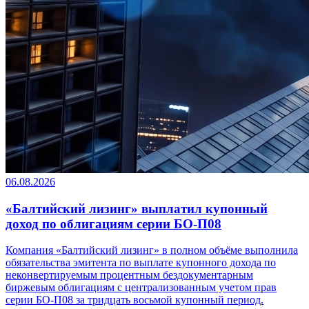
06.08.2026
«Балтийский лизинг» выплатил купонный
доход по облигациям серии БО-П08
Компания «Балтийский лизинг» в полном объёме выполнила
обязательства эмитента по выплате купонного дохода по
неконвертируемым процентным бездокументарным
биржевым облигациям с централизованным учетом прав
серии БО-П08 за тридцать восьмой купонный период.