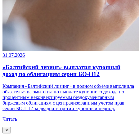
31.07.2026
«Балтийский лизинг» выплатил купонный
доход по облигациям серии БО-П12
Компания «Балтийский лизинг» в полном объёме выполнила
обязательства эмитента по выплате купонного дохода по
процентным неконвертируемым бездокументарным
биржевым облигациям с централизованным учетом прав
серии БО-П12 за двадцать третий купонный период.
Читать
✕