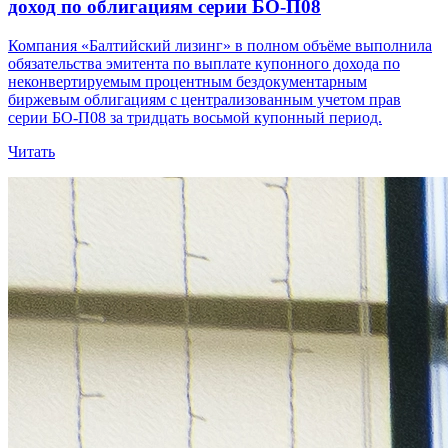
доход по облигациям серии БО-П08
Компания «Балтийский лизинг» в полном объёме выполнила
обязательства эмитента по выплате купонного дохода по
неконвертируемым процентным бездокументарным
биржевым облигациям с централизованным учетом прав
серии БО-П08 за тридцать восьмой купонный период.
Читать