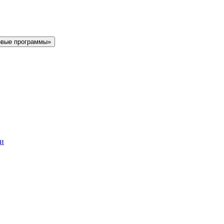
овые программы»
ки