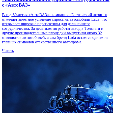
с «АвтоВАЗ»
В год 60-летия «АвтоВАЗа» компания «Балтийский лизинг»
отмечает заметное усиление спроса на автомобили Lada, что
открывает широкие перспективы для дальнейшего
сотрудничества. За десятилетия работы завод в Тольятти и
другие производственные площадки выпустили около 32
миллионов автомобилей, а сам бренд Lada остается одним из
главных символов отечественного автопрома.
Читать