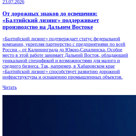
23.07.2026
От дорожных знаков до освещения:
«Балтийский лизинг» поддерживает
производство на Дальнем Востоке
«Балтийский лизинг» подтверждает статус федеральной
компании, укрепляя партнерство с предприятиями по всей
России – от Калининграда до Южно-Сахалинска. Особое
место в этой работе занимает Дальний Восток, обладающий
уникальной спецификой и возможностями для малого и
среднего бизнеса. Так, например, в Хабаровском крае
«Балтийский лизинг» способствует развитию дорожной
инфраструктуры и оснащению промышленных объектов.
Читать