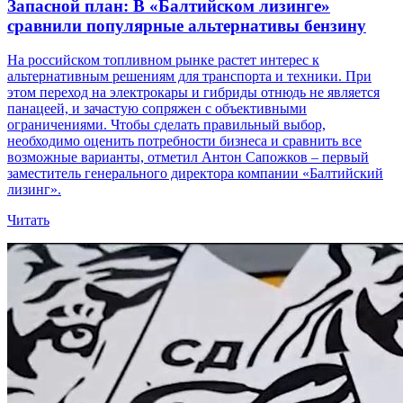
Запасной план: В «Балтийском лизинге»
сравнили популярные альтернативы бензину
На российском топливном рынке растет интерес к
альтернативным решениям для транспорта и техники. При
этом переход на электрокары и гибриды отнюдь не является
панацеей, и зачастую сопряжен с объективными
ограничениями. Чтобы сделать правильный выбор,
необходимо оценить потребности бизнеса и сравнить все
возможные варианты, отметил Антон Сапожков – первый
заместитель генерального директора компании «Балтийский
лизинг».
Читать