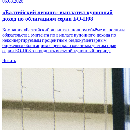
06.08.2026
«Балтийский лизинг» выплатил купонный
доход по облигациям серии БО-П08
Компания «Балтийский лизинг» в полном объёме выполнила
обязательства эмитента по выплате купонного дохода по
неконвертируемым процентным бездокументарным
биржевым облигациям с централизованным учетом прав
серии БО-П08 за тридцать восьмой купонный период.
Читать