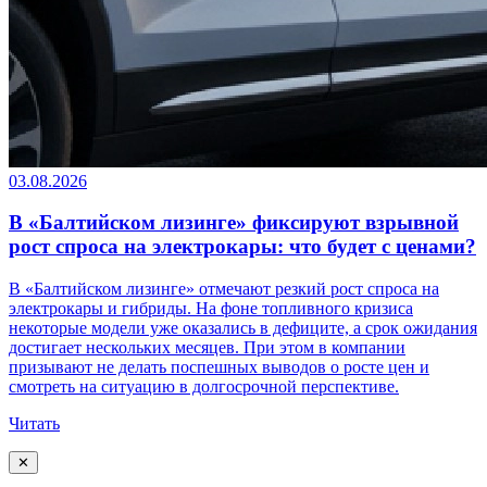
03.08.2026
В «Балтийском лизинге» фиксируют взрывной
рост спроса на электрокары: что будет с ценами?
В «Балтийском лизинге» отмечают резкий рост спроса на
электрокары и гибриды. На фоне топливного кризиса
некоторые модели уже оказались в дефиците, а срок ожидания
достигает нескольких месяцев. При этом в компании
призывают не делать поспешных выводов о росте цен и
смотреть на ситуацию в долгосрочной перспективе.
Читать
✕