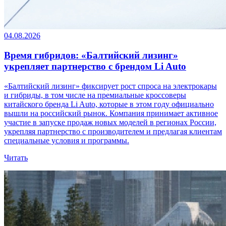
04.08.2026
Время гибридов: «Балтийский лизинг»
укрепляет партнерство с брендом Li Auto
«Балтийский лизинг» фиксирует рост спроса на электрокары
и гибриды, в том числе на премиальные кроссоверы
китайского бренда Li Auto, которые в этом году официально
вышли на российский рынок. Компания принимает активное
участие в запуске продаж новых моделей в регионах России,
укрепляя партнерство с производителем и предлагая клиентам
специальные условия и программы.
Читать