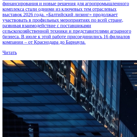
финансирования и новые решения для агропромышленного
комплекса стали одними из ключевых тем отраслевых
выставок 2026 года. «Балтийский лизинг» продолжает
участвовать в профильных мероприятиях по всей стране,
развивая взаимодействие с поставщиками
сельскохозяйственной техники и представителями аграрного
бизнеса. В июле к этой работе присоединились 16 филиалов
компании – от Краснодара до Барнаула.
Читать