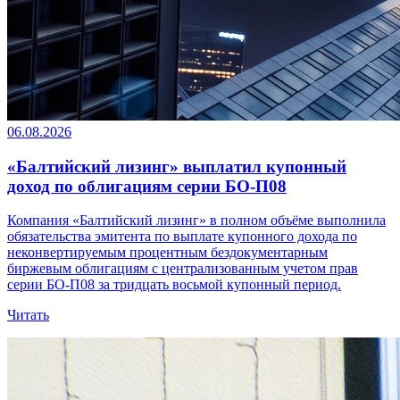
06.08.2026
«Балтийский лизинг» выплатил купонный
доход по облигациям серии БО-П08
Компания «Балтийский лизинг» в полном объёме выполнила
обязательства эмитента по выплате купонного дохода по
неконвертируемым процентным бездокументарным
биржевым облигациям с централизованным учетом прав
серии БО-П08 за тридцать восьмой купонный период.
Читать