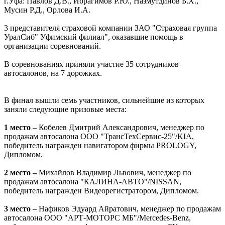
г.Уфа: Павлов Д.В., Ибрагимов Р.Ю., Назмутдинов Б.Х.,
Мусин Р.Д., Орлова И.А.
3 представителя страховой компании ЗАО "Страховая группа
УралСиб" Уфимский филиал", оказавшие помощь в
организации соревнований.
В соревнованиях приняли участие 35 сотрудников
автосалонов, на 7 дорожках.
В финал вышли семь участников, сильнейшие из которых
заняли следующие призовые места:
1 место
– Кобелев Дмитрий Александрович, менеджер по
продажам автосалона ООО "ТрансТехСервис-25"/KIA,
победитель награжден навигатором фирмы PROLOGY,
Дипломом.
2 место
– Михайлов Владимир Львович, менеджер по
продажам автосалона "КАЛИНА-АВТО"/NISSAN,
победитель награжден Видеорегистратором, Дипломом.
3 место
– Нафиков Эдуард Айратович, менеджер по продажам
автосалона ООО "АРТ-МОТОРС МБ"/Mercedes-Benz,