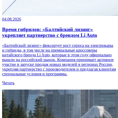
04.08.2026
Время гибридов: «Балтийский лизинг»
укрепляет партнерство с брендом Li Auto
«Балтийский лизинг» фиксирует рост спроса на электрокары
и гибриды, в том числе на премиальные кроссоверы
китайского бренда Li Auto, которые в этом году официально
вышли на российский рынок. Компания принимает активное
участие в запуске продаж новых моделей в регионах России,
укрепляя партнерство с производителем и предлагая клиентам
специальные условия и программы.
Читать