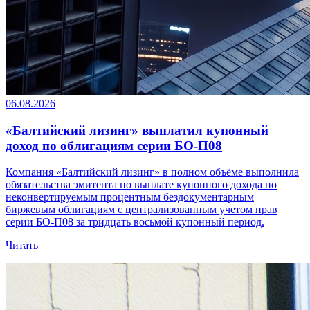
06.08.2026
«Балтийский лизинг» выплатил купонный
доход по облигациям серии БО-П08
Компания «Балтийский лизинг» в полном объёме выполнила
обязательства эмитента по выплате купонного дохода по
неконвертируемым процентным бездокументарным
биржевым облигациям с централизованным учетом прав
серии БО-П08 за тридцать восьмой купонный период.
Читать