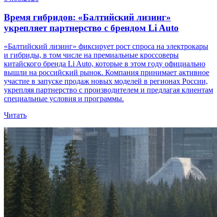
Время гибридов: «Балтийский лизинг»
укрепляет партнерство с брендом Li Auto
«Балтийский лизинг» фиксирует рост спроса на электрокары
и гибриды, в том числе на премиальные кроссоверы
китайского бренда Li Auto, которые в этом году официально
вышли на российский рынок. Компания принимает активное
участие в запуске продаж новых моделей в регионах России,
укрепляя партнерство с производителем и предлагая клиентам
специальные условия и программы.
Читать