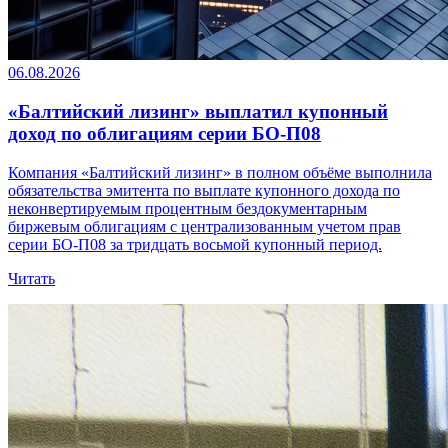
06.08.2026
«Балтийский лизинг» выплатил купонный
доход по облигациям серии БО-П08
Компания «Балтийский лизинг» в полном объёме выполнила
обязательства эмитента по выплате купонного дохода по
неконвертируемым процентным бездокументарным
биржевым облигациям с централизованным учетом прав
серии БО-П08 за тридцать восьмой купонный период.
Читать