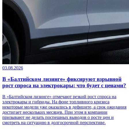
03.08.2026
В «Балтийском лизинге» фиксируют взрывной
рост спроса на электрокары: что будет с ценами?
В «Балтийском лизинге» отмечают резкий рост спроса на
электрокары и гибриды. На фоне топливного кризиса
некоторые модели уже оказались в дефиците, а срок ожидания
достигает нескольких месяцев. При этом в компании
призывают не делать поспешных выводов о росте цен и
смотреть на ситуацию в долгосрочной перспективе.