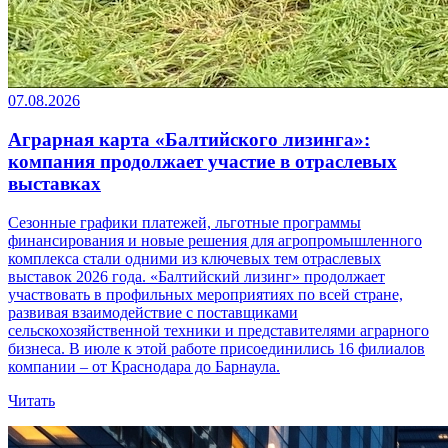
07.08.2026
Аграрная карта «Балтийского лизинга»:
компания продолжает участие в отраслевых
выставках
Сезонные графики платежей, льготные программы
финансирования и новые решения для агропромышленного
комплекса стали одними из ключевых тем отраслевых
выставок 2026 года. «Балтийский лизинг» продолжает
участвовать в профильных мероприятиях по всей стране,
развивая взаимодействие с поставщиками
сельскохозяйственной техники и представителями аграрного
бизнеса. В июле к этой работе присоединились 16 филиалов
компании – от Краснодара до Барнаула.
Читать