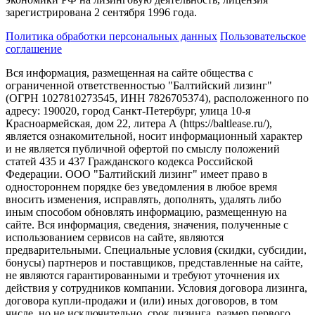
зарегистрирована 2 сентября 1996 года.
Политика обработки персональных данных
Пользовательское
соглашение
Вся информация, размещенная на сайте общества с
ограниченной ответственностью "Балтийский лизинг"
(ОГРН 1027810273545, ИНН 7826705374), расположенного по
адресу: 190020, город Санкт-Петербург, улица 10-я
Красноармейская, дом 22, литера А (https://baltlease.ru/),
является ознакомительной, носит информационный характер
и не является публичной офертой по смыслу положений
статей 435 и 437 Гражданского кодекса Российской
Федерации. ООО "Балтийский лизинг" имеет право в
одностороннем порядке без уведомления в любое время
вносить изменения, исправлять, дополнять, удалять либо
иным способом обновлять информацию, размещенную на
сайте. Вся информация, сведения, значения, полученные с
использованием сервисов на сайте, являются
предварительными. Специальные условия (скидки, субсидии,
бонусы) партнеров и поставщиков, представленные на сайте,
не являются гарантированными и требуют уточнения их
действия у сотрудников компании. Условия договора лизинга,
договора купли-продажи и (или) иных договоров, в том
числе, но не исключительно, срок лизинга, размер первого