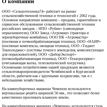
О компании
ООО «Сельхозтехника74» работает на рынке
сельскохозяйственной техники и технологий с 2002 года.
Основное направление компании – продажа, гарантийное и
сервисное обслуживание сельскохозяйственной техники
российских заводов – НПО «Рубин» (самоходные
опрыскиватели), ООО Завод «Агромаш» (трактора и
зерноуборочные комбайны), ООО ПК «Агромастер»
(посевная и почвообрабатывающая техника), ООО «НАИР»
(посевные комплексы, овощная техника), ООО «Тиджет
Текнолоджис» (системы точного земледелия, комплектующие
для опрыскивателей), ООО «ДиборЭкспорт»
(почвообрабатывающая техника), ООО «Техагросервис»
(очесывающая жатка, телескопический погрузчик).
Основными потребителями нашей продукции являются
сельхозтоваропроизводители Челябинской и Курганской
области, работаем как с крупными холдингами, так и с
небольшими хозяйствами.
На камнеуборочных машинах Чемпион используются
вертикальные решёта шириной 50 мм., что позволяет более
качественно просеивать влажную землю.
На камнеуборочных машинах «Чемпион» используется сталь