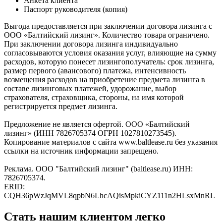
Анкета клиента
Паспорт руководителя (копия)
Выгода предоставляется при заключении договора лизинга с
ООО «Балтийский лизинг». Количество товара ограничено.
При заключении договора лизинга индивидуально
согласовываются условия оказания услуг, влияющие на сумму
расходов, которую понесет лизингополучатель: срок лизинга,
размер первого (авансового) платежа, интенсивность
возмещения расходов на приобретение предмета лизинга в
составе лизинговых платежей, удорожание, выбор
страхователя, страховщика, стороны, на имя которой
регистрируется предмет лизинга.
Предложение не является офертой. ООО «Балтийский
лизинг» (ИНН 7826705374 ОГРН 1027810273545).
Копирование материалов с сайта www.baltlease.ru без указания
ссылки на источник информации запрещено.
Реклама. ООО "Балтийский лизинг" (baltlease.ru) ИНН:
7826705374.
ERID:
CQH36pWzJqMVL8qpbN6LhcAQisMpkiCYZ111n2HLsxMnRL
Стать нашим клиентом легко