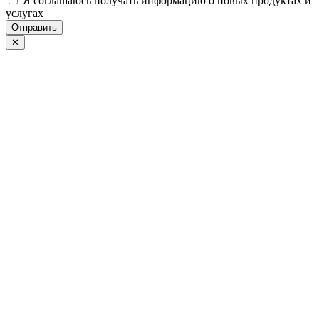
Я соглашаюсь получать информацию о новых продуктах и
услугах
Отправить
✕