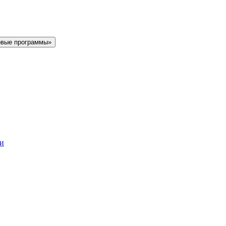
овые программы»
ки