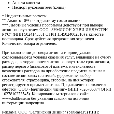
Анкета клиента
Паспорт руководителя (копия)
* Индикативные расчеты
** Аванс от 0% по отдельному согласованию
*** Льготные условия программы действуют при выборе
лизингополучателем ООО "ЗУМЛИОН ХЭВИ ИНДУСТРИ
РУС" (ИНН 5024143381 ОГРН 1145024002310) в качестве
поставщика. Срок действия предложения ограничен.
Количество товара ограничено.
При заключении договора лизинга индивидуально
согласовываются условия оказания услуг, влияющие на сумму
расходов, которую понесет лизингополучатель: срок лизинга,
размер первого (авансового) платежа, интенсивность
возмещения расходов на приобретение предмета лизинга в
составе лизинговых платежей, удорожание, выбор
страхователя, страховщика, стороны, на имя которой
регистрируется предмет лизинга. Предложение не является
офертой. ООО «Балтийский лизинг» (ИНН 7826705374 ОГРН
1027810273545). Копирование материалов с сайта
www.baltlease.ru без указания ссылки на источник
информации запрещено.
Реклама. ООО "Балтийский лизинг" (baltlease.ru) ИНН: