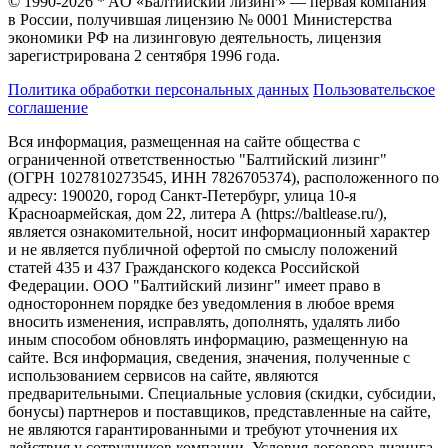
© 1990-2026 * AO «Балтийский лизинг» — первая компания
в России, получившая лицензию № 0001 Министерства
экономики РФ на лизинговую деятельность, лицензия
зарегистрирована 2 сентября 1996 года.
Политика обработки персональных данных
Пользовательское
соглашение
Вся информация, размещенная на сайте общества с
ограниченной ответственностью "Балтийский лизинг"
(ОГРН 1027810273545, ИНН 7826705374), расположенного по
адресу: 190020, город Санкт-Петербург, улица 10-я
Красноармейская, дом 22, литера А (https://baltlease.ru/),
является ознакомительной, носит информационный характер
и не является публичной офертой по смыслу положений
статей 435 и 437 Гражданского кодекса Российской
Федерации. ООО "Балтийский лизинг" имеет право в
одностороннем порядке без уведомления в любое время
вносить изменения, исправлять, дополнять, удалять либо
иным способом обновлять информацию, размещенную на
сайте. Вся информация, сведения, значения, полученные с
использованием сервисов на сайте, являются
предварительными. Специальные условия (скидки, субсидии,
бонусы) партнеров и поставщиков, представленные на сайте,
не являются гарантированными и требуют уточнения их
действия у сотрудников компании. Условия договора лизинга,