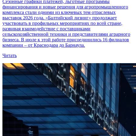
Сезонные графики платежей, льготные программы
финансирования и новые решения для агропромышленного
комплекса стали одними из ключевых тем отраслевых
выставок 2026 года. «Балтийский лизинг» продолжает
участвовать в профильных мероприятиях по всей стране,
развивая взаимодействие с поставщиками
сельскохозяйственной техники и представителями аграрного
бизнеса. В июле к этой работе присоединились 16 филиалов
компании – от Краснодара до Барнаула.
Читать