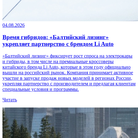
04.08.2026
Время гибридов: «Балтийский лизинг»
укрепляет партнерство с брендом Li Auto
«Балтийский лизинг» фиксирует рост спроса на электрокары
и гибриды, в том числе на премиальные кроссоверы
китайского бренда Li Auto, которые в этом году официально
вышли на российский рынок. Компания принимает активное
участие в запуске продаж новых моделей в регионах России,
укрепляя партнерство с производителем и предлагая клиентам
специальные условия и программы.
Читать