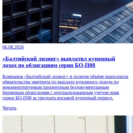
06.08.2026
«Балтийский лизинг» выплатил купонный
доход по облигациям серии БО-П08
Компания «Балтийский лизинг» в полном объёме выполнила
обязательства эмитента по выплате купонного дохода по
неконвертируемым процентным бездокументарным
биржевым облигациям с централизованным учетом прав
серии БО-П08 за тридцать восьмой купонный период.
Читать