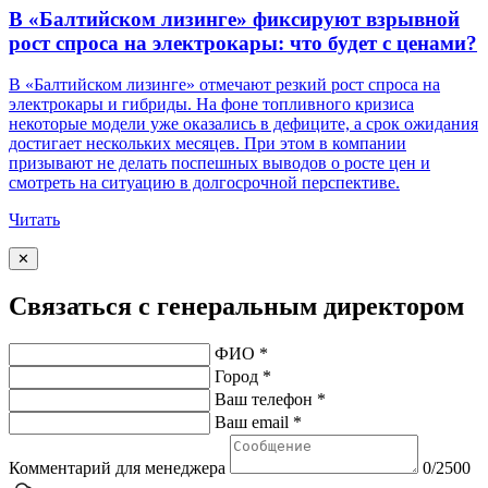
В «Балтийском лизинге» фиксируют взрывной
рост спроса на электрокары: что будет с ценами?
В «Балтийском лизинге» отмечают резкий рост спроса на
электрокары и гибриды. На фоне топливного кризиса
некоторые модели уже оказались в дефиците, а срок ожидания
достигает нескольких месяцев. При этом в компании
призывают не делать поспешных выводов о росте цен и
смотреть на ситуацию в долгосрочной перспективе.
Читать
✕
Связаться с генеральным директором
ФИО *
Город *
Ваш телефон *
Ваш email *
Комментарий для менеджера
0/2500