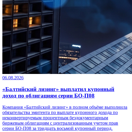
06.08.2026
«Балтийский лизинг» выплатил купонный
доход по облигациям серии БО-П08
Компания «Балтийский лизинг» в полном объёме выполнила
обязательства эмитента по выплате купонного дохода по
неконвертируемым процентным бездокументарным
биржевым облигациям с централизованным учетом прав
серии БО-П08 за тридцать восьмой купонный период.