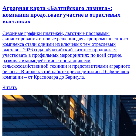
Аграрная карта «Балтийского лизинга»:
компания продолжает участие в отраслевых
выставках
Сезонные графики платежей, льготные программы
финансирования и новые решения для агропромышленного
комплекса стали одними из ключевых тем отраслевых
выставок 2026 года. «Балтийский лизинг» продолжает
участвовать в профильных мероприятиях по всей стране,
развивая взаимодействие с поставщиками
сельскохозяйственной техники и представителями аграрного
бизнеса. В июле к этой работе присоединились 16 филиалов
компании – от Краснодара до Барнаула.
Читать