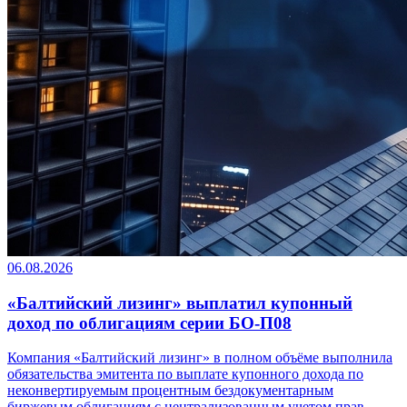
06.08.2026
«Балтийский лизинг» выплатил купонный
доход по облигациям серии БО-П08
Компания «Балтийский лизинг» в полном объёме выполнила
обязательства эмитента по выплате купонного дохода по
неконвертируемым процентным бездокументарным
биржевым облигациям с централизованным учетом прав