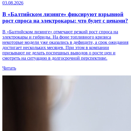
03.08.2026
В «Балтийском лизинге» фиксируют взрывной
рост спроса на электрокары: что будет с ценами?
В «Балтийском лизинге» отмечают резкий рост спроса на
электрокары и гибриды. На фоне топливного кризиса
некоторые модели уже оказались в дефиците, а срок ожидания
достигает нескольких месяцев. При этом в компании
призывают не делать поспешных выводов о росте цен и
смотреть на ситуацию в долгосрочной перспективе.
Читать