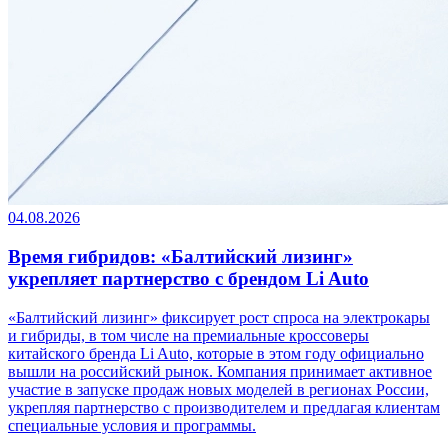
04.08.2026
Время гибридов: «Балтийский лизинг»
укрепляет партнерство с брендом Li Auto
«Балтийский лизинг» фиксирует рост спроса на электрокары
и гибриды, в том числе на премиальные кроссоверы
китайского бренда Li Auto, которые в этом году официально
вышли на российский рынок. Компания принимает активное
участие в запуске продаж новых моделей в регионах России,
укрепляя партнерство с производителем и предлагая клиентам
специальные условия и программы.