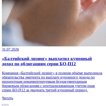
31.07.2026
«Балтийский лизинг» выплатил купонный
доход по облигациям серии БО-П12
Компания «Балтийский лизинг» в полном объёме выполнила
обязательства эмитента по выплате купонного дохода по
процентным неконвертируемым бездокументарным
биржевым облигациям с централизованным учетом прав
серии БО-П12 за двадцать третий купонный период.
Читать