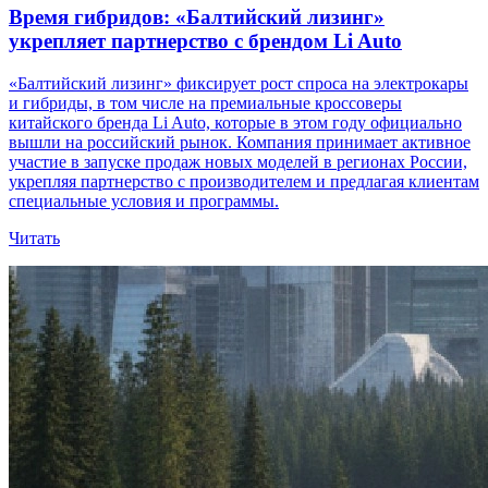
Время гибридов: «Балтийский лизинг»
укрепляет партнерство с брендом Li Auto
«Балтийский лизинг» фиксирует рост спроса на электрокары
и гибриды, в том числе на премиальные кроссоверы
китайского бренда Li Auto, которые в этом году официально
вышли на российский рынок. Компания принимает активное
участие в запуске продаж новых моделей в регионах России,
укрепляя партнерство с производителем и предлагая клиентам
специальные условия и программы.
Читать