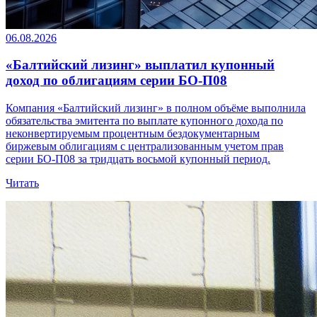
06.08.2026
«Балтийский лизинг» выплатил купонный
доход по облигациям серии БО-П08
Компания «Балтийский лизинг» в полном объёме выполнила
обязательства эмитента по выплате купонного дохода по
неконвертируемым процентным бездокументарным
биржевым облигациям с централизованным учетом прав
серии БО-П08 за тридцать восьмой купонный период.
Читать