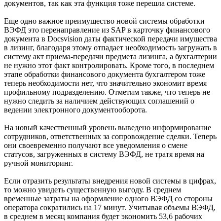
документов, так как эта функция тоже перешла системе.
Еще одно важное преимущество новой системы обработки
ВЭФД это перенаправление из SAP в карточку финансового
документа в Docsvision даты фактической передачи имущества
в лизинг, благодаря этому отпадает необходимость загружать в
систему акт приема-передачи предмета лизинга, а бухгалтерии
не нужно этот факт контролировать. Кроме того, в последнем
этапе обработки финансового документа бухгалтером тоже
теперь необходимости нет, что значительно экономит время
профильному подразделению. Отметим также, что теперь не
нужно следить за наличием действующих соглашений о
ведении электронного документооборота.
На новый качественный уровень выведено информирование
сотрудников, ответственных за сопровождение сделки. Теперь
они своевременно получают все уведомления о смене
статусов, загруженных в систему ВЭФД, не тратя время на
ручной мониторинг.
Если отразить результаты внедрения новой системы в цифрах,
то можно увидеть существенную выгоду. В среднем
временные затраты на оформление одного ВЭФД со стороны
оператора сократились на 17 минут. Учитывая объемы ВЭФД,
в среднем в месяц компания будет экономить 53,6 рабочих