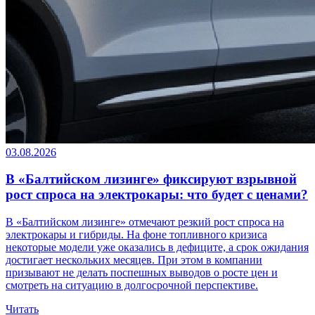
03.08.2026
В «Балтийском лизинге» фиксируют взрывной
рост спроса на электрокары: что будет с ценами?
В «Балтийском лизинге» отмечают резкий рост спроса на
электрокары и гибриды. На фоне топливного кризиса
некоторые модели уже оказались в дефиците, а срок ожидания
достигает нескольких месяцев. При этом в компании
призывают не делать поспешных выводов о росте цен и
смотреть на ситуацию в долгосрочной перспективе.
Читать